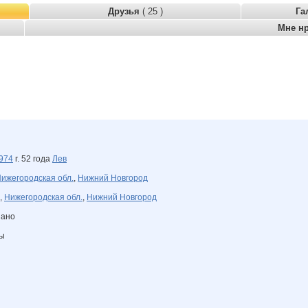
Друзья
( 25 )
Га
Мне н
974
г. 52 года
Лев
ижегородская обл.
,
Нижний Новгород
,
Нижегородская обл.
,
Нижний Новгород
зано
ны