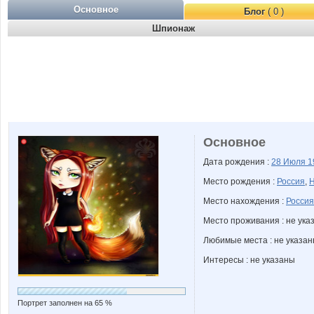
Основное
Блог
( 0 )
Шпионаж
Основное
Дата рождения :
28 Июля
1
Место рождения :
Россия
,
Н
Место нахождения :
Россия
Место проживания : не ука
Любимые места : не указа
Интересы : не указаны
Портрет заполнен на 65 %