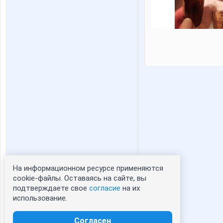
На информационном ресурсе применяются
Статистика портрета:
cookie-файлы. Оставаясь на сайте, вы
подтверждаете свое
согласие
на их
сейчас просматривают портрет - 0
использование.
зарегистрированные пользователи
посетившие портрет за 7 дней - 0
Согласен