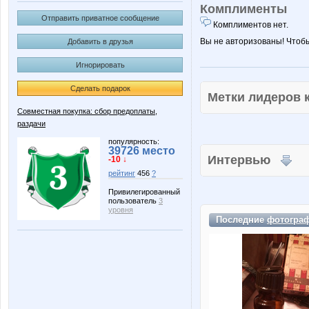
Комплименты
Отправить приватное сообщение
Комплиментов нет.
Вы не авторизованы! Чтоб
Добавить в друзья
Игнорировать
Сделать подарок
Метки лидеров
Совместная покупка: сбор предоплаты,
раздачи
популярность:
39726 место
Интервью
-10 ↓
рейтинг
456
?
Привилегированный
пользователь
3
уровня
Последние
фотогра