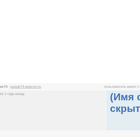
ик74
:
pupsik74.www.nn.ru
пользователь имеет 
(Имя 
е 1 года назад
скрыт